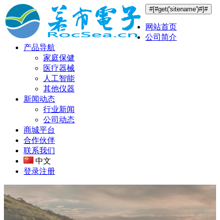
#[#get('sitename')#]#
网站首页
公司简介
产品导航
家庭保健
医疗器械
人工智能
其他仪器
新闻动态
行业新闻
公司动态
商城平台
合作伙伴
联系我们
中文
登录
注册